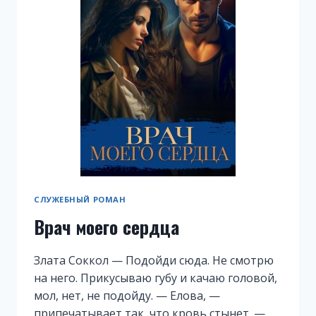
СЛУЖЕБНЫЙ РОМАН
Врач моего сердца
Злата Соккол — Подойди сюда. Не смотрю
на него. Прикусываю губу и качаю головой,
мол, нет, не подойду. — Елова, —
припечатывает так, что кровь стынет. —