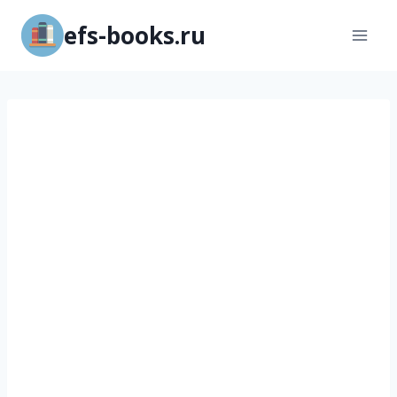
Перейти
efs-books.ru
к
содержимому