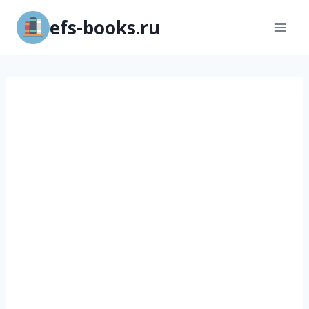
Перейти
efs-books.ru
к
содержимому