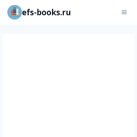
Перейти
efs-books.ru
к
содержимому