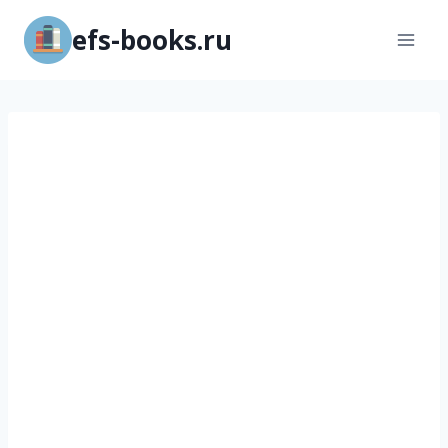
Перейти
efs-books.ru
к
содержимому