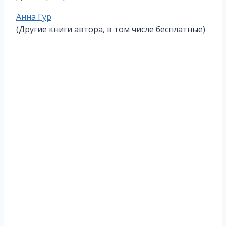
Метки
Анна Гур
записи:
(Другие книги автора, в том числе бесплатные)