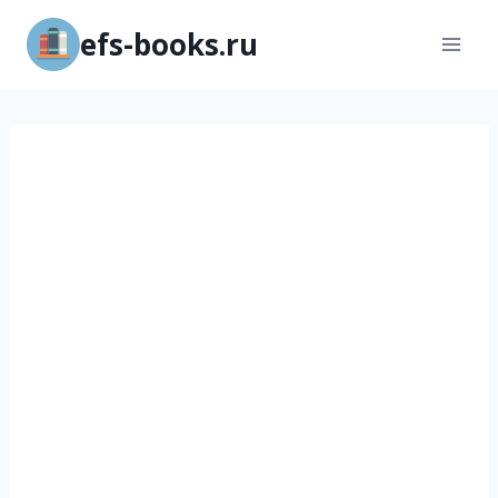
Перейти
efs-books.ru
к
содержимому