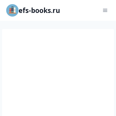
Перейти
efs-books.ru
к
содержимому