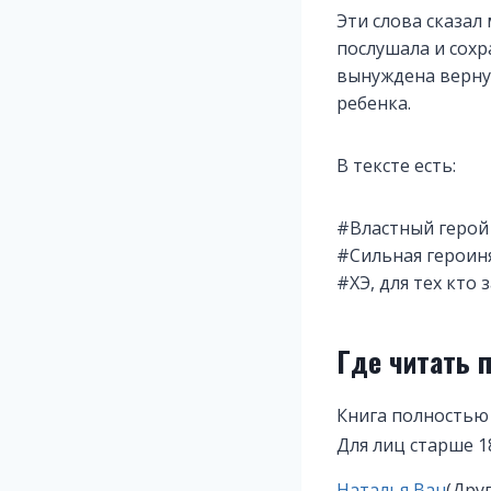
Эти слова сказал
послушала и сохр
вынуждена вернут
ребенка.
В тексте есть:
#Властный герой
#Сильная героиня
#ХЭ, для тех кто 
Где читать 
Книга полностью
Для лиц старше 1
Метки
Наталья Ван
(Дру