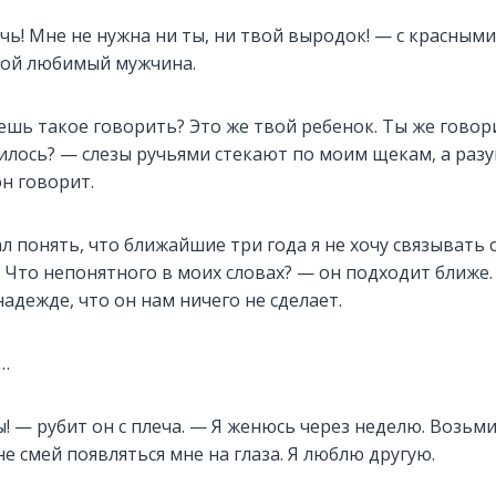
ь! Мне не нужна ни ты, ни твой выродок! — с красными
мой любимый мужчина.
ешь такое говорить? Это же твой ребенок. Ты же говор
илось? — слезы ручьями стекают по моим щекам, а раз
он говорит.
ал понять, что ближайшие три года я не хочу связывать 
 Что непонятного в моих словах? — он подходит ближ
надежде, что он нам ничего не сделает.
ы…
! — рубит он с плеча. — Я женюсь через неделю. Возьми
не смей появляться мне на глаза. Я люблю другую.