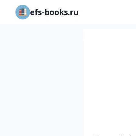
Перейти
efs-books.ru
к
содержимому