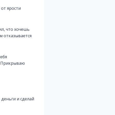
 от ярости
ил, что хочешь
ум отказывается
себя
е. Прикрываю
 деньги и сделай