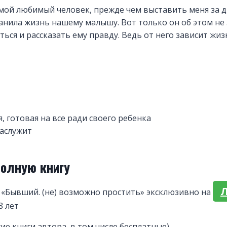
 мой любимый человек, прежде чем выставить меня за дв
анила жизнь нашему малышу. Вот только он об этом не з
ься и рассказать ему правду. Ведь от него зависит жи
, готовая на все ради своего ребенка
заслужит
полную книгу
 «Бывший. (не) возможно простить» эксклюзивно на
8 лет
гие книги автора, в том числе бесплатные)