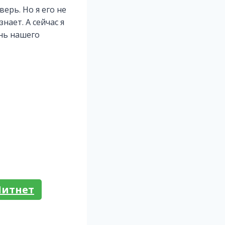
ерь. Но я его не
нает. А сейчас я
знь нашего
Литнет