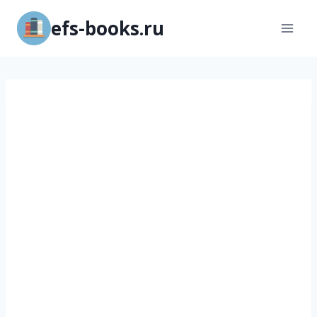
Перейти
efs-books.ru
к
содержимому