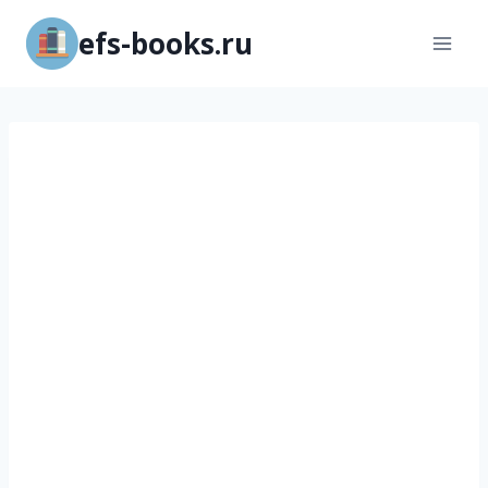
Перейти
efs-books.ru
к
содержимому