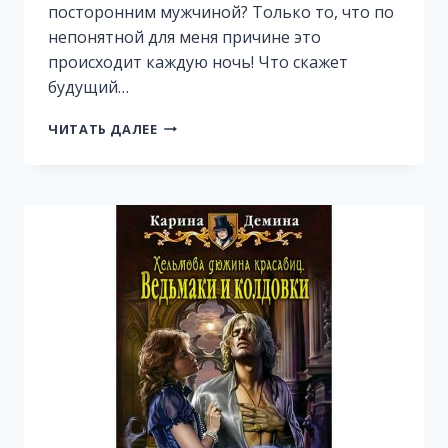
посторонним мужчиной? Только то, что по
непонятной для меня причине это
происходит каждую ночь! Что скажет
будущий…
В
ЧИТАТЬ ДАЛЕЕ
ПОСТЕЛИ
С
ВРАГОМ,
ИЛИ
НЕ
ТРОНЬ
МОЮ
ПОДУШКУ,
МАГ