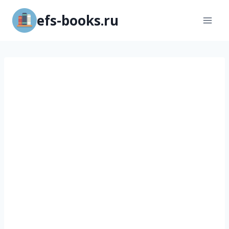
Перейти
efs-books.ru
к
содержимому