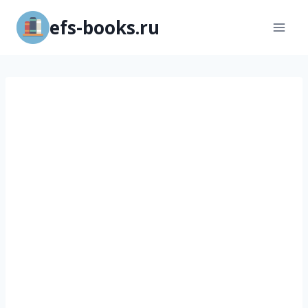
Перейти
efs-books.ru
к
содержимому