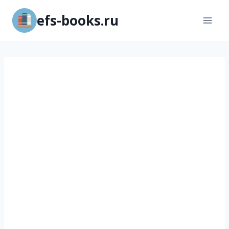
Перейти
efs-books.ru
к
содержимому