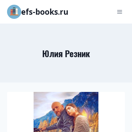
Перейти
efs-books.ru
к
содержимому
Юлия Резник