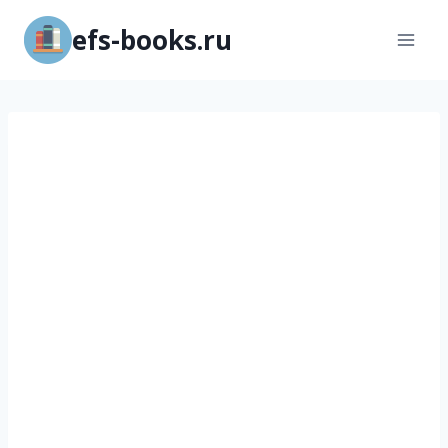
Перейти
efs-books.ru
к
содержимому