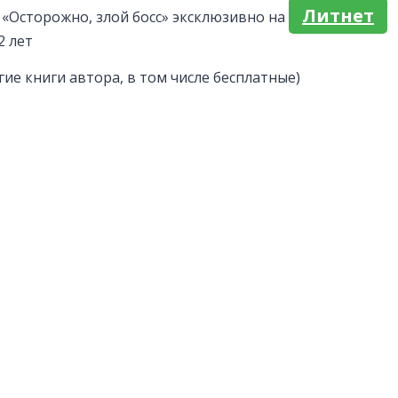
Литнет
«Осторожно, злой босс» эксклюзивно на
2 лет
гие книги автора, в том числе бесплатные)