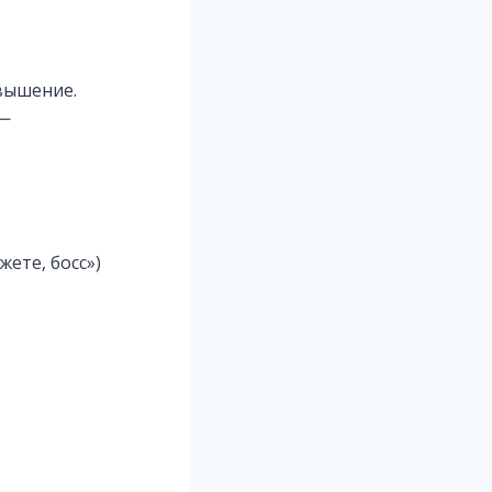
овышение.
 —
жете, босс»)