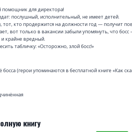
й помощник для директора!
ат: послушный, исполнительный, не имеет детей.
, тот, кто продержится на должности год — получит п
ает, вот только в вакансии забыли упомянуть, что босс
и крайне вредный.
есить табличку: «Осторожно, злой босс!»
ё босса (герои упоминаются в бесплатной книге «Как ска
дчинённая
полную книгу