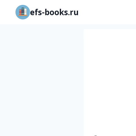
Перейти
efs-books.ru
к
содержимому