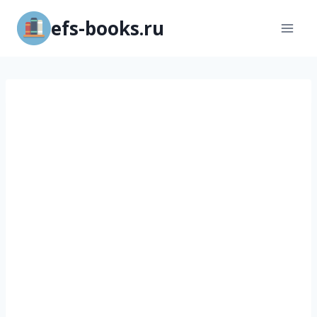
Перейти
efs-books.ru
к
содержимому