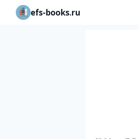
Перейти
efs-books.ru
к
содержимому