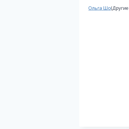
Метки
Ольга Шо
(Другие
записи: