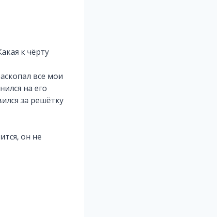
Какая к чёрту
раскопал все мои
нился на его
вился за решётку
ится, он не