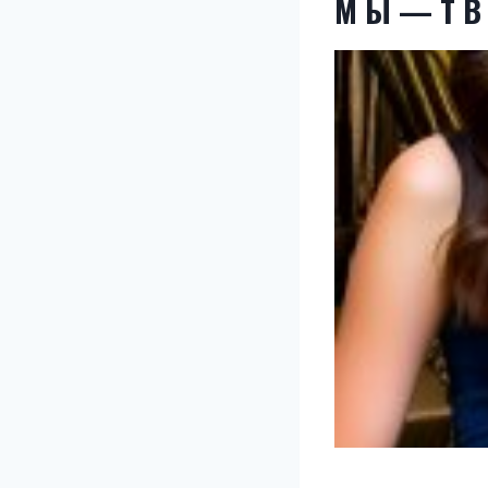
М Ы — Т В