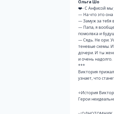
Ольга Шо
❤️- С Анфисой мы 
— На что это она
— Замуж за тебя 
— Папа, я вообще
помолвка и буду
— Сядь. Не ори. У
теневые схемы. И 
дочери. И ты жен
и очень надолго.
***
Виктория прижала
узнает, что стане
⭐История Виктор
Герои неидеальн
✅ОДНОТОМНИК