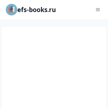
Перейти
efs-books.ru
к
содержимому