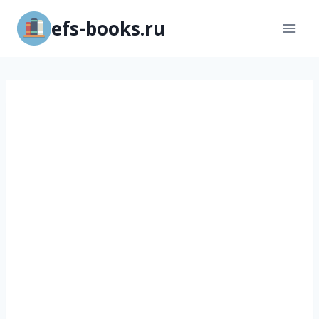
Перейти
efs-books.ru
к
содержимому