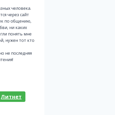
азных человека.
тся через сайт
ек по общению,
бви, ни каких
огли понять мне
й, нужен тот кто
но не последняя
тения!
Литнет