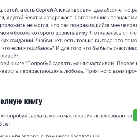
ц. сетей, а есть Сергей Александрович, два абсолютно р
я, другой бесит и раздражает. Согласившись познакоми
дположить не могла, что так понравившийся мне челов
моим босом, которого возненавижу. Я отказалась от лю
ких свиданий. Любви нет, есть только выгода, это пом
 что если я ошибаюсь? И для того что бы быть счастливо
стливой?
моей книге "Попробуй сделать меня счастливой" Первая 
нависть перерастающая в любовь. Приятного всем проч
полную книгу
 «Попробуй сделать меня счастливой» эксклюзивно на
8 лет
ие книги автора, в том числе бесплатные)