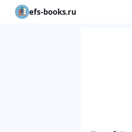
Перейти
efs-books.ru
к
содержимому