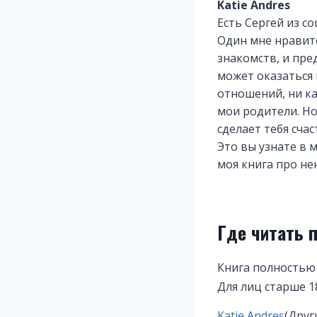
Katie Andres
Есть Сергей из со
Один мне нравитс
знакомств, и пре
может оказаться 
отношений, ни ка
мои родители. Но
сделает тебя сча
Это вы узнате в 
моя книга про не
Где читать 
Книга полностью
Для лиц старше 1
Метки
Katie Andres
(Друг