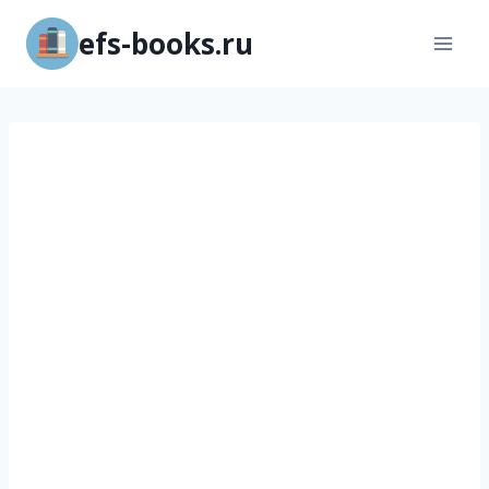
Перейти
efs-books.ru
к
содержимому