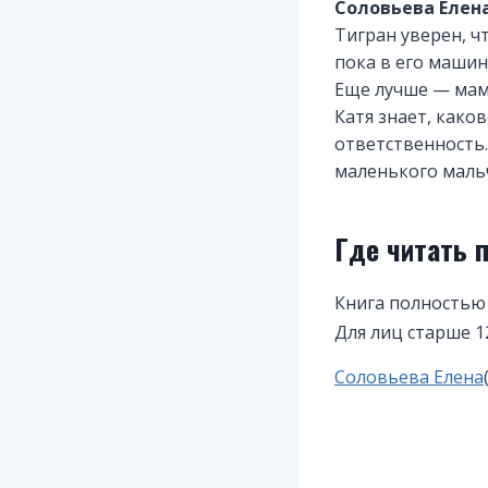
Соловьева Елен
Тигран уверен, ч
пока в его машин
Еще лучше — мам
Катя знает, како
ответственность.
маленького мальч
Где читать 
Книга полностью
Для лиц старше 1
Метки
Соловьева Елена
записи: