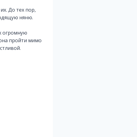
их. До тех пор,
ходящую няню.
ах огромную
 она пройти мимо
стливой.