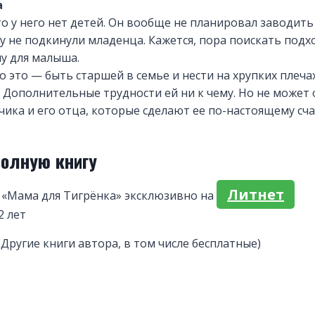
а
то у него нет детей. Он вообще не планировал заводить 
у не подкинули младенца. Кажется, пора поискать под
у для малыша.
во это — быть старшей в семье и нести на хрупких плеч
 Дополнительные трудности ей ни к чему. Но не может
ика и его отца, которые сделают ее по-настоящему сча
полную книгу
Литнет
 «Мама для Тигрёнка» эксклюзивно на
2 лет
(Другие книги автора, в том числе бесплатные)