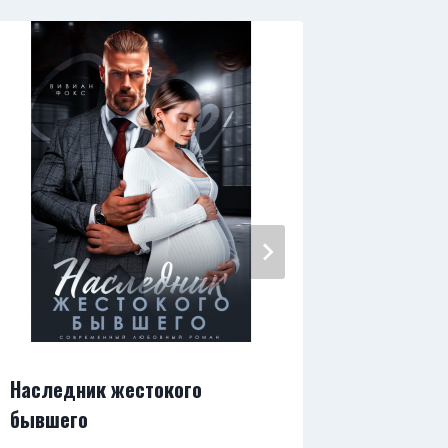
Отложен
Наследник жестокого
бывшего