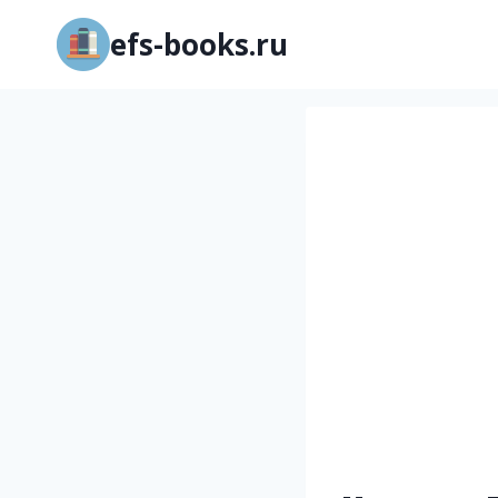
Перейти
efs-books.ru
к
содержимому