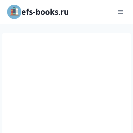
Перейти
efs-books.ru
к
содержимому