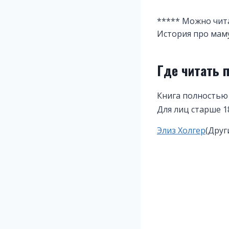
***** Можно чит
История про маму 
Где читать 
Книга полностью
Для лиц старше 1
Метки
Элиз Холгер
(Друг
записи: