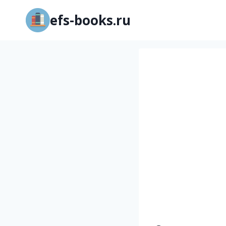
Перейти
efs-books.ru
к
содержимому