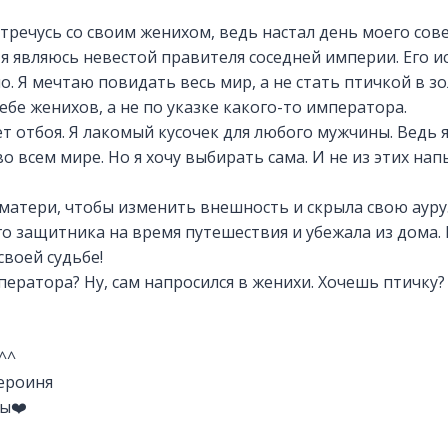
стречусь со своим женихом, ведь настал день моего сов
я являюсь невестой правителя соседней империи. Его и
о. Я мечтаю повидать весь мир, а не стать птичкой в зо
себе женихов, а не по указке какого-то императора.
ет отбоя. Я лакомый кусочек для любого мужчины. Ведь 
о всем мире. Но я хочу выбирать сама. И не из этих н
матери, чтобы изменить внешность и скрыла свою ауру
 защитника на время путешествия и убежала из дома. 
воей судьбе!
ператора? Ну, сам напросился в женихи. Хочешь птичку?
^^
ероиня
ы❤️