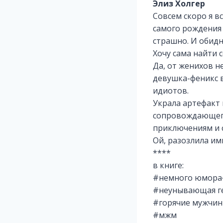
Элиз Холгер
Совсем скоро я в
самого рождения 
страшно. И обидн
Хочу сама найти 
Да, от женихов н
девушка-феникс в
идиотов.
Украла артефакт 
сопровождающего
приключениям и с
Ой, разозлила им
****
в книге:
#немного юмора
#неунывающая г
#горячие мужчин
#мжм