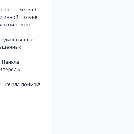
ершеннолетия. С
стинной. Но мне
лотой клетке.
я единственная
апыщенных
. Наняла
Вперед к
 Сначала поймай!