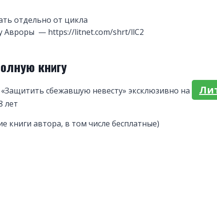
ать отдельно от цикла
Авроры — https://litnet.com/shrt/llC2
полную книгу
Ли
 «Защитить сбежавшую невесту» эксклюзивно на
8 лет
ие книги автора, в том числе бесплатные)