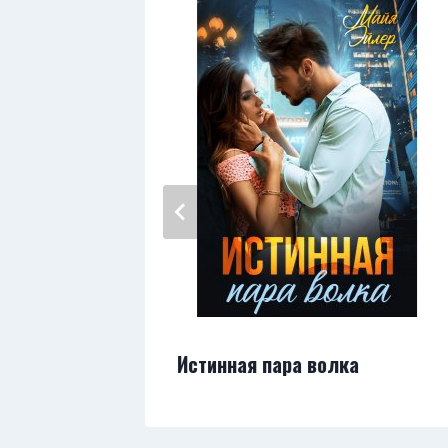
у
Истинная пара волка