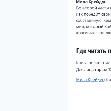
Мила Крейдун
Во второй части в
как победит свои
собственную, кем
мир, который Кай
красивых слов лю
Где читать 
Книга полностью 
Для лиц старше 1
Метки
Мила Крейдун
(Др
записи: