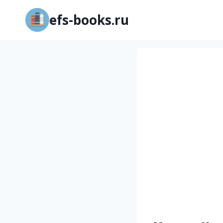
Перейти
efs-books.ru
к
содержимому