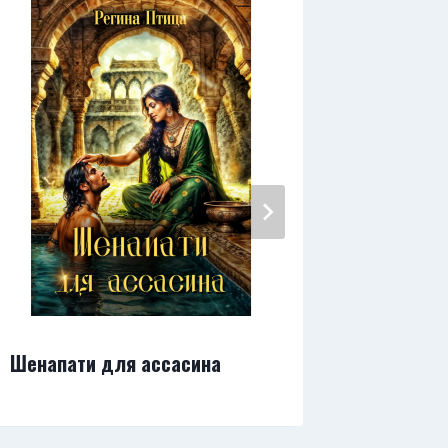
Шенапати для ассасина
Вкус ст