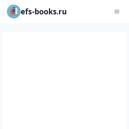
Перейти
efs-books.ru
к
содержимому