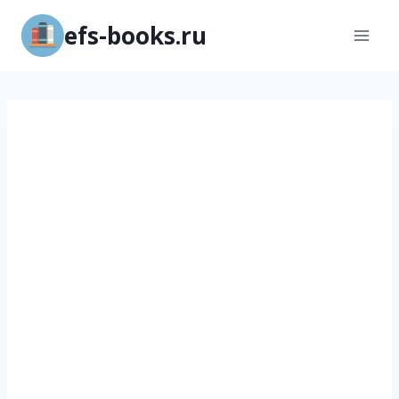
Перейти
efs-books.ru
к
содержимому