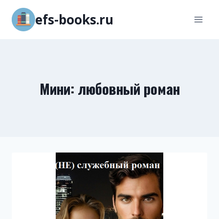
Перейти
efs-books.ru
к
содержимому
Мини: любовный роман