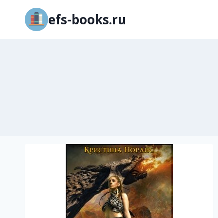
Перейти
efs-books.ru
к
содержимому