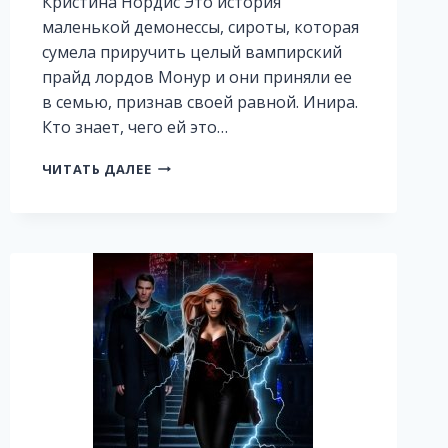
Кристина Нордис Это история
маленькой демонессы, сироты, которая
сумела приручить целый вампирский
прайд лордов Монур и они приняли ее
в семью, признав своей равной. Инира.
Кто знает, чего ей это…
ХРОНИКИ
ЧИТАТЬ ДАЛЕЕ
РОДА
СААХИ:
ИНИРА.
ЧАСТЬ
1.