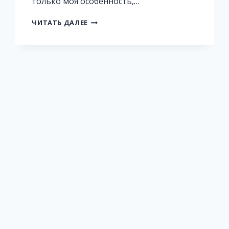
только моя особенность,…
ТУРНЕ
ЧИТАТЬ ДАЛЕЕ
«ОЛЛ
ИНКЛЮЗИВ»
ИЛИ
НИКОГДА
НЕ
ВЕРЬТЕ
НЕЗНАКОМЦАМ