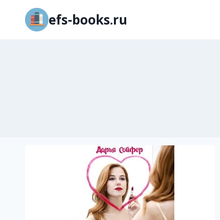
Перейти
efs-books.ru
к
содержимому