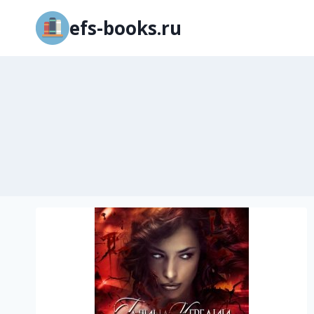
Перейти
efs-books.ru
к
содержимому