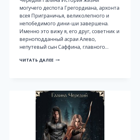
могучего деспота Грегордиана, архонта
всея Приграничья, великолепного и
непобедимого дини-ши завершена.
Именно это вижу я, его друг, советник и
верноподданный асраи Алево,
непутевый сын Саффина, главного…
ЖЕМЧУЖИНА
ЧИТАТЬ ДАЛЕЕ
ФЕЙРИ.
КНИГА
1