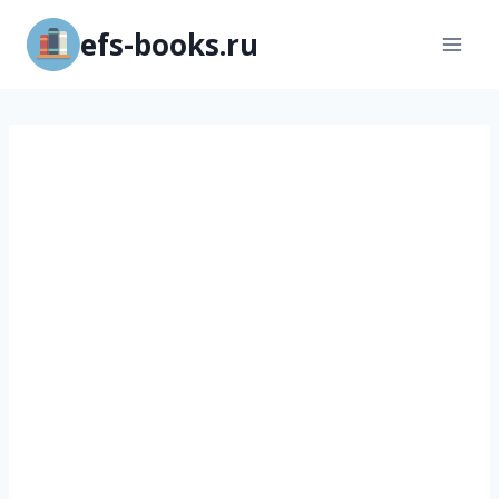
Перейти
efs-books.ru
к
содержимому