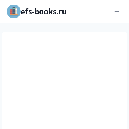
Перейти
efs-books.ru
к
содержимому