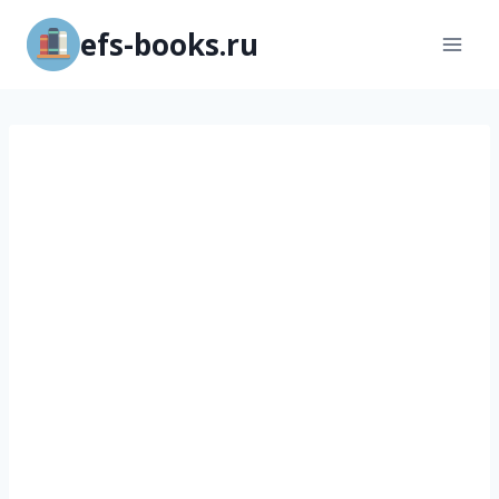
Перейти
efs-books.ru
к
содержимому