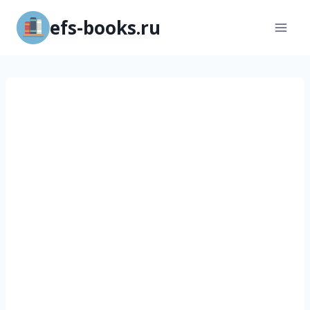
Перейти
efs-books.ru
к
содержимому