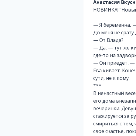
Анастасия Вкусн
НОВИНКА! "Новый 
— Я беременна, —
До меня не сразу
— От Влада?
— Да, — тут же к
где-то на задворк
— Он приедет, — 
Ева кивает. Конеч
сути, не к кому.
***
В ненастный весе
его дома внезапн
вечеринки. Девуш
стажируется за р
смириться с тем,
свое счастье, по