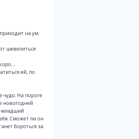
приходит на ум.
ают шевелиться
скоро…
атиться ей, по
 чудо. На пороге
ле новогодней
в-младший
ебя. Сможет ли он
танет бороться за