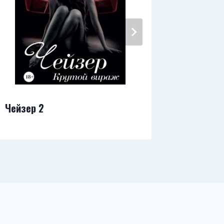
Чейзер 2
Спору не