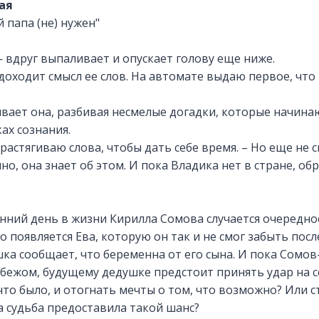
ая
папа (не) нужен"
 вдруг выпаливает и опускает голову еще ниже.
 доходит смысл ее слов. На автомате выдаю первое, что 
ивает она, разбивая несмелые догадки, которые начин
ах сознания.
растягиваю слова, чтобы дать себе время. – Но еще не 
но, она знает об этом. И пока Владика нет в стране, обр
нний день в жизни Кирилла Сомова случается очередное
о появляется Ева, которую он так и не смог забыть пос
ка сообщает, что беременна от его сына. И пока Сомо
убежом, будущему дедушке предстоит принять удар на с
 что было, и отогнать мечты о том, что возможно? Или с
ка судьба предоставила такой шанс?