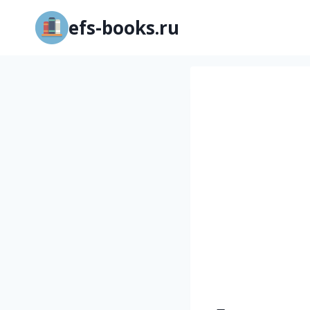
Перейти
efs-books.ru
к
содержимому