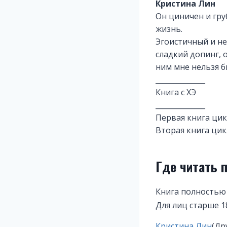
Кристина Лин
Он циничен и гру
жизнь.
Эгоистичный и не
сладкий допинг, 
ним мне нельзя б
______________
Книга с ХЭ
______________
Первая книга цик
Вторая книга цик
Где читать 
Книга полностью
Для лиц старше 1
Метки
Кристина Лин
(Др