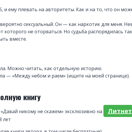
б, и ему плевать на авторитеты. Как и на то, что он мо
вероятно сексуальный. Он — как наркотик для меня. Н
от которого не оторваться. Но судьба распорядилась так
ыть вместе.
ла. Можно читать, как отдельную историю.
ла — «Между небом и раем» (ищите на моей странице).
полную книгу
Литнет
 «Давай никому не скажем» эксклюзивно на
8 лет
угие книги автора, в том числе бесплатные)