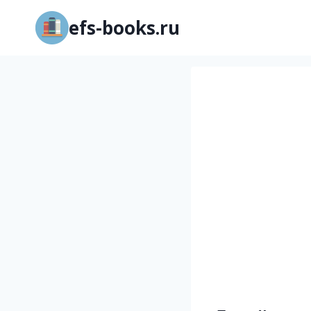
Перейти
efs-books.ru
к
содержимому