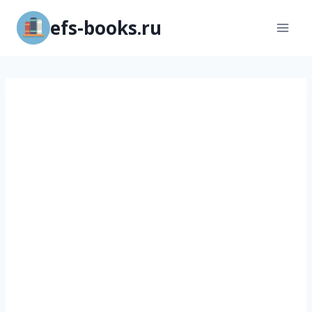
Перейти
efs-books.ru
к
содержимому