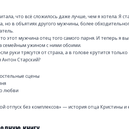
читала, что всё сложилось даже лучше, чем я хотела. Я 
а, но в объятиях другого мужчины, более обходительног
атель.
 что этот мужчина отец того самого парня. И теперь я в
а семейным ужином с ними обоими.
если руки трясутся от страха, а в голове крутится тольк
 Антон Старский?
остельные сцены
иня
до любви
ой отпуск без комплексов» — история отца Кристины и 
полную книгу