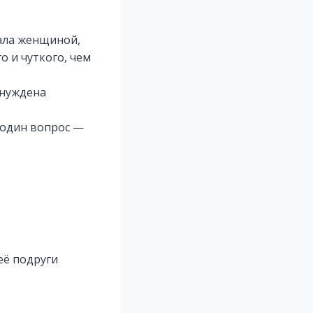
стала женщиной,
о и чуткого, чем
ынуждена
о один вопрос —
её подруги