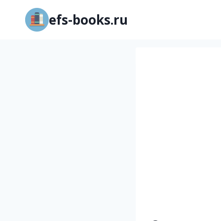
Перейти
efs-books.ru
к
содержимому