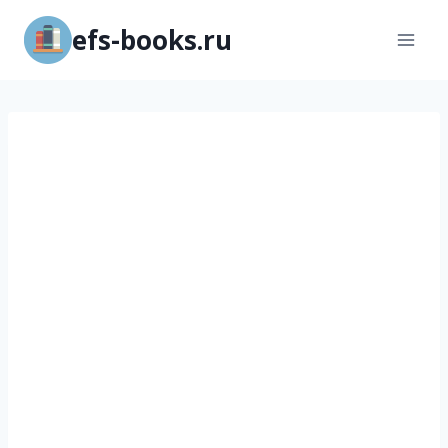
Перейти
efs-books.ru
к
содержимому