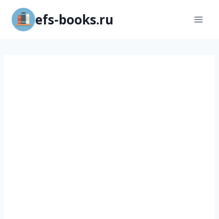
Перейти
efs-books.ru
к
содержимому