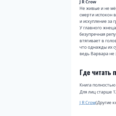
J R Crow
Не живые и не м
смерти испокон 
и искупление за г
У главного жнеца
безупречная репу
втягивает в голо
что однажды их с
ведь Варвара не з
Где читать 
Книга полностью 
Для лиц старше 1
Метки
J R Crow
(Другие к
записи: