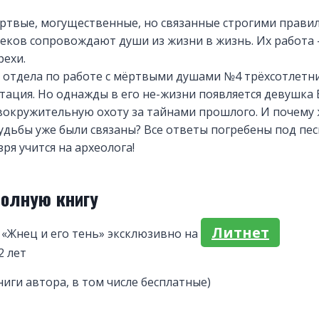
ёртвые, могущественные, но связанные строгими прави
веков сопровождают души из жизни в жизнь. Их работа
рехи.
 отдела по работе с мёртвыми душами №4 трёхсотлетни
тация. Но однажды в его не-жизни появляется девушка
вокружительную охоту за тайнами прошлого. И почему 
удьбы уже были связаны? Все ответы погребены под пе
ря учится на археолога!
полную книгу
Литнет
«Жнец и его тень» эксклюзивно на
2 лет
ниги автора, в том числе бесплатные)