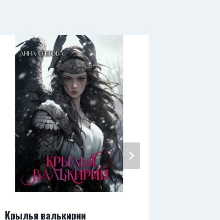
Крылья валькирии
Княжий 