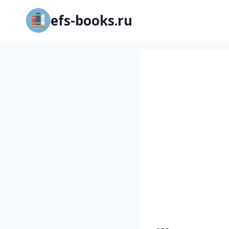
Перейти
efs-books.ru
к
содержимому