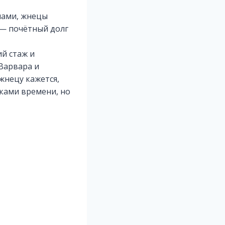
лами, жнецы
 — почётный долг
й стаж и
 Варвара и
жнецу кажется,
сками времени, но