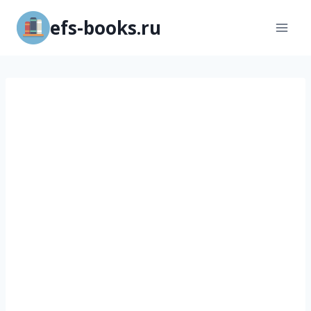
Перейти
efs-books.ru
к
содержимому