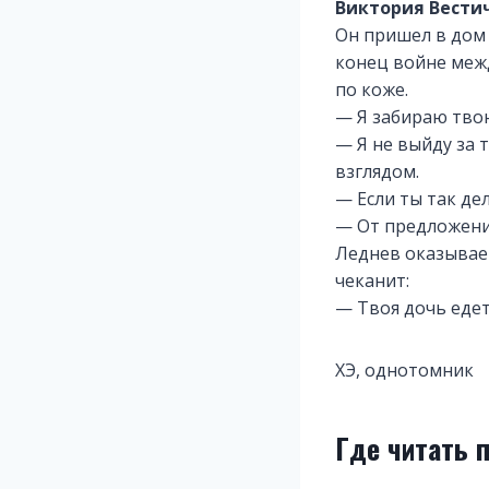
Виктория Вести
Он пришел в дом 
конец войне межд
по коже.
— Я забираю твою
— Я не выйду за 
взглядом.
— Если ты так де
— От предложения
Леднев оказывает
чеканит:
— Твоя дочь едет 
ХЭ, однотомник
Где читать 