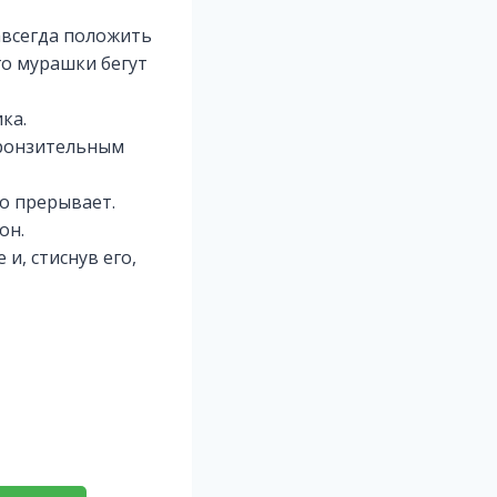
навсегда положить
го мурашки бегут
ка.
пронзительным
го прерывает.
он.
и, стиснув его,