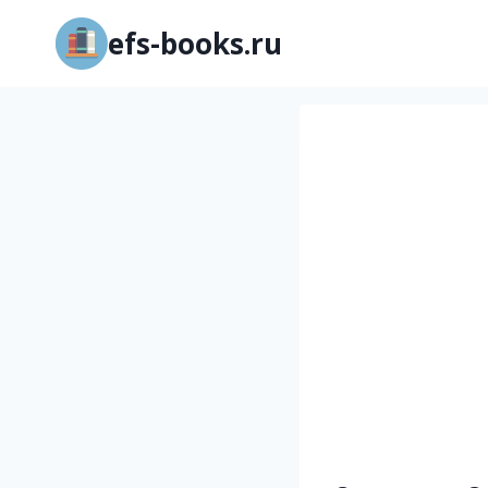
Перейти
efs-books.ru
к
содержимому