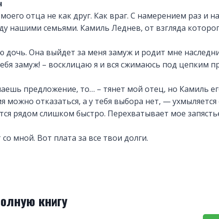
ч
моего отца не как друг. Как враг. С намерением раз и 
у нашими семьями. Камиль Леднев, от взгляда которо
 дочь. Она выйдет за меня замуж и родит мне наследни
тебя замуж! – восклицаю я и вся сжимаюсь под цепким 
лаешь предложение, то… – тянет мой отец, но Камиль е
 можно отказаться, а у тебя выбора нет, — ухмыляется 
ся рядом слишком быстро. Перехватывает мое запястье 
со мной. Вот плата за все твои долги.
полную книгу