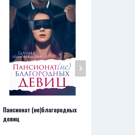
Пансионат (не)благородных
Мой пер
девиц
Страсть