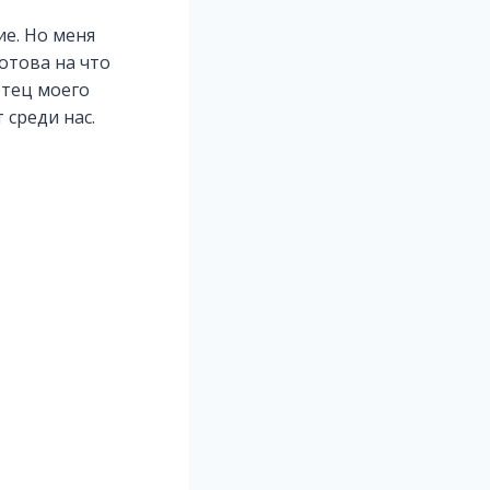
ие. Но меня
готова на что
Отец моего
 среди нас.