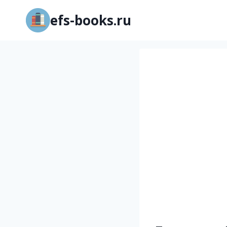
Перейти
efs-books.ru
к
содержимому