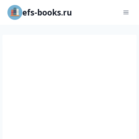
Перейти
efs-books.ru
к
содержимому