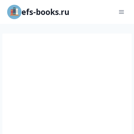
Перейти
efs-books.ru
к
содержимому