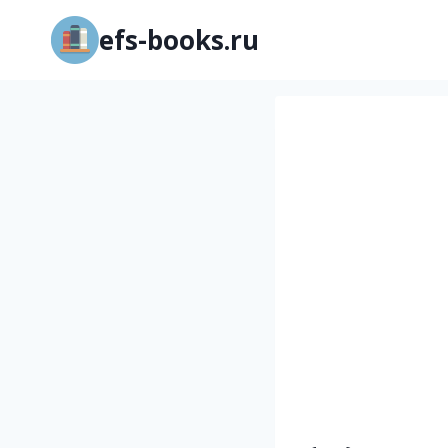
Перейти
efs-books.ru
к
содержимому