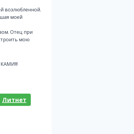
ей возлюбленной.
вшая моей
зом. Отец при
устроить мою
АМИ!!!
Литнет