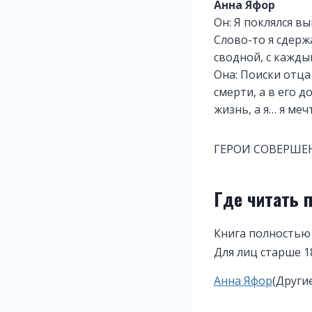
Анна Яфор
Он: Я поклялся 
Слово-то я сдерж
сводной, с кажды
Она: Поиски отц
смерти, а в его 
жизнь, а я… я меч
ГЕРОИ СОВЕРШЕ
Где читать 
Книга полностью 
Для лиц старше 1
Метки
Анна Яфор
(Други
записи: