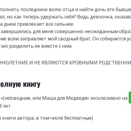
выполнить последнюю волю отца и найти дочь его бывш
ал, но как теперь удержать себя? Ведь девчонка, оказа
м днем привлекает все сильнее.
а завершились для меня совершенно неожиданным обра
доме всем заправляет мой сводный брат. Он собирается 
таю разделить ее вместе с ним.
ННОЛЕТНИЕ И НЕ ЯВЛЯЮТСЯ КРОВНЫМИ РОДСТВЕННИК
полную книгу
«(не)сводная, или Маша для Медведя» эксклюзивно на
8 лет
е книги автора, в том числе бесплатные)